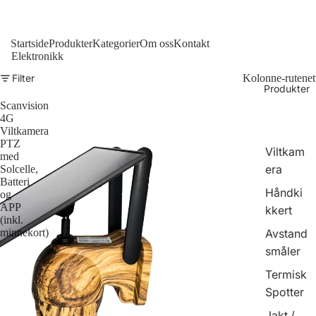
Startside
Produkter
Kategorier
Om oss
Kontakt
Elektronikk
Filter
Kolonne-rutenet
Produkter
Scanvision
4G
Viltkamera
PTZ
Viltkam
med
era
Solcelle,
Batteri
Håndki
og
APP
kkert
(inkl.
Avstand
minnekort)
småler
Termisk
Spotter
Jakt /