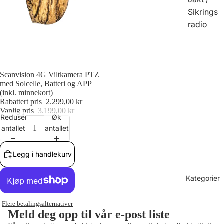
Sikrings
radio
Salg
Scanvision 4G Viltkamera PTZ
med Solcelle, Batteri og APP
(inkl. minnekort)
Rabattert pris
2.299,00 kr
Vanlig pris
3.199,00 kr
Reduser
Øk
antallet
antallet
Legg i handlekurv
Kategorier
Flere betalingsalternativer
Meld deg opp til vår e-post liste