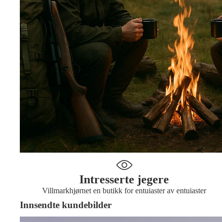
Intresserte jegere
Villmarkhjørnet en butikk for entuiaster av entuiaster
Innsendte kundebilder
Glenn Karlsen