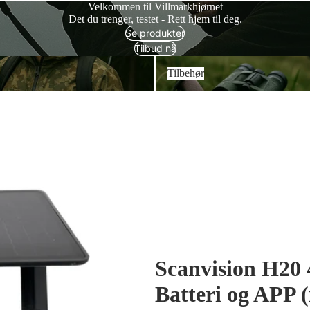
Velkommen til Villmarkhjørnet
Det du trenger, testet - Rett hjem til deg.
Se produkter
Tilbud nå
Tilbehør
Tilbehør
Scanvision H20 
Batteri og APP (