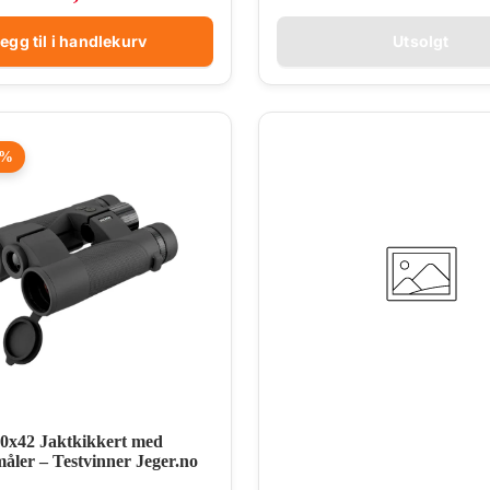
egg til i handlekurv
Utsolgt
1%
0x42 Jaktkikkert med
åler – Testvinner Jeger.no