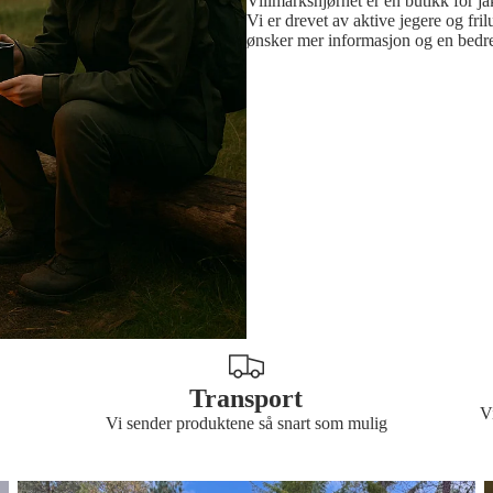
Villmarkshjørnet er en butikk for jak
Vi er drevet av aktive jegere og fr
ønsker mer informasjon og en bedre
Transport
V
Vi sender produktene så snart som mulig
Bilde 3
B