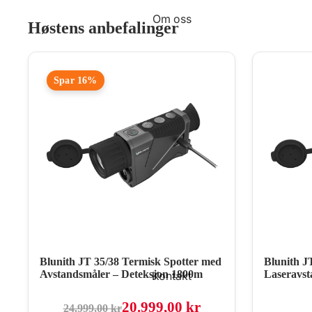
Om oss
Høstens anbefalinger
Spar 16%
Blunith JT 35/38 Termisk Spotter med
Blunith J
Avstandsmåler – Deteksjon 1800m
Laseravst
Kontakt
20.999,00 kr
24.999,00 kr