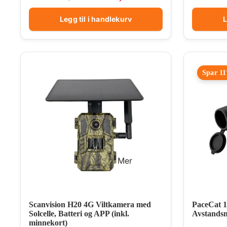
Legg til i handlekurv
L
Spar 1
Mer
Scanvision H20 4G Viltkamera med
PaceCat 1
Solcelle, Batteri og APP (inkl.
Avstandsm
minnekort)