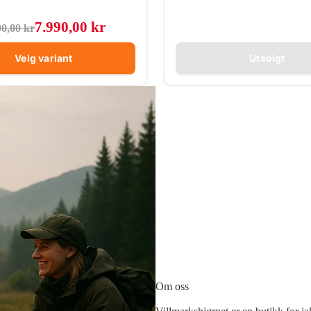
7.990,00 kr
90,00 kr
Velg variant
Utsolgt
Om oss