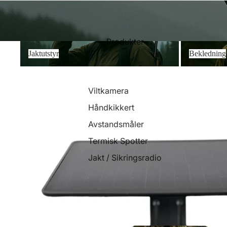
Produkter
Jaktutstyr
Bekledning
Jaktutstyr
Bekledning
Viltkamera
Håndkikkert
Avstandsmåler
Termisk Spotter
Jakt / Sikringsradio