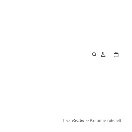
1 vare
Kolonne-rutenett
Sorter