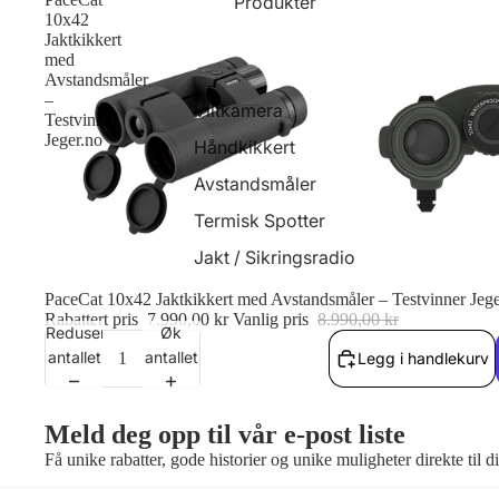
Produkter
10x42
Jaktkikkert
med
Avstandsmåler
–
Viltkamera
Testvinner
Jeger.no
Håndkikkert
Avstandsmåler
Termisk Spotter
Jakt / Sikringsradio
Salg
PaceCat 10x42 Jaktkikkert med Avstandsmåler – Testvinner Jege
Rabattert pris
7.990,00 kr
Vanlig pris
8.990,00 kr
Reduser
Øk
antallet
antallet
Legg i handlekurv
Meld deg opp til vår e-post liste
Få unike rabatter, gode historier og unike muligheter direkte til 