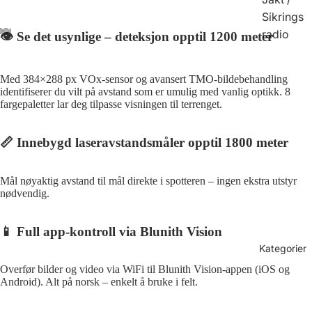
Sikrings
radio
👁️ Se det usynlige – deteksjon opptil 1200 meter
Med 384×288 px VOx-sensor og avansert TMO-bildebehandling
identifiserer du vilt på avstand som er umulig med vanlig optikk. 8
fargepaletter lar deg tilpasse visningen til terrenget.
📏 Innebygd laseravstandsmåler opptil 1800 meter
Mål nøyaktig avstand til mål direkte i spotteren – ingen ekstra utstyr
nødvendig.
📱 Full app-kontroll via Blunith Vision
Kategorier
Overfør bilder og video via WiFi til Blunith Vision-appen (iOS og
Android). Alt på norsk – enkelt å bruke i felt.