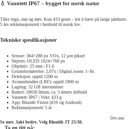
💧 Vanntett IP67 – bygget for norsk natur
Tåler regn, snø og støv. Kun 433 gram – lett å bære på lange jaktturer.
5 års reklamasjonsrett i henhold til norsk lov.
Tekniske spesifikasjoner
Sensor: 384×288 px VOx, 12 μm piksel
Skjerm: OLED 1024×768 px
Objektiv: 25 mm / F1.0
Grunnforstørrelse: 2,07x | Digital zoom: 1–8x
Deteksjon: opptil 1200 m
Avstandsmåler (LRF): opptil 1800 m
Lagring: 32 GB internminne
Batteri: 18650 litium, ca. 5 timers driftstid
Vanntett: IP67 | Vekt: 433 g
App: Blunith Vision (iOS og Android)
Reklamasjonsrett: 5 år
Om oss
Se mer. Jakt bedre. Velg Blunith JT 25/38.
Ta en titt på: