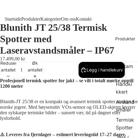
Startside
Produkter
Kategorier
Om oss
Kontakt
Blunith JT 25/38 Termisk
Spotter med
Produkter
Laseravstandsmåler – IP67
17.499,00 kr
Reduser
Øk
Viltkam
antallet
antallet
Legg i handlekurv
era
Profesjonell termisk spotter for jakt – se vilt i totalt mørke opptil
Håndki
1200 meter
kkert
Avstand
Blunith-JT 25/38 er en kompakt og avansert termisk spotter utviklet for
norske jegere. Med høysensitiv VOx-sensor og OLED-skjerm leverer
småler
den sylskarpe termiske bilder – uansett vær, tid på døgnet eller
lysforhold.
Termisk
Spotter
⚠️ Leveres fra fjernlager – estimert leveringstid 17–27 dager.
Jakt /