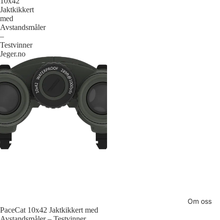
10x42
Jaktkikkert
med
Avstandsmåler
–
Testvinner
Jeger.no
Om oss
Salg
PaceCat 10x42 Jaktkikkert med
Avstandsmåler – Testvinner