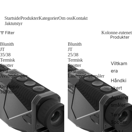
Startside
Produkter
Kategorier
Om oss
Kontakt
Jaktutstyr
Filter
Kolonne-rutenet
Produkter
Blunith
Blunith
JT
JT
35/38
25/38
Termisk
Termisk
Viltkam
Spotter
Spotter
era
med
med
Avstandsmåler
Laseravstandsmåler
Håndki
–
–
Deteksjon
IP67
kkert
1800m
Avstand
småler
Termisk
Spotter
Jakt /