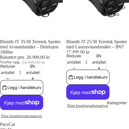
Sikrings
radio
Salg
Blunith JT 35/38 Termisk Spotter
Blunith JT 25/38 Termisk Spotter
med Avstandsmåler – Deteksjon
med Laseravstandsmåler – IP67
1800m
17.499,00 kr
Reduser
Øk
Rabattert pris
20.999,00 kr
antallet
antallet
Vanlig pris
24.999,00 kr
Reduser
Øk
antallet
antallet
Legg i handlekurv
Legg i handlekurv
Kategorier
Flere betalingsalternativer
Flere betalingsalternativer
PaceCat